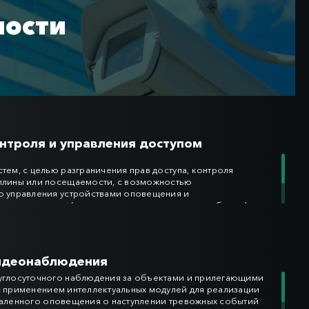
ности
нтроля и управления доступом
тем, с целью разграничения прав доступа, контроля
плины или посещаемости, с возможностью
о управления устройствами оповещения и
 механизмами (замки, калитки, турникеты, шлагбаумы) в
 заданными алгоритмами работы и поступающими
бытиями.
идеонаблюдения
углосуточного наблюдения за объектами и прилегающими
с применением интеллектуальных модулей для реализации
даленного оповещения о наступлении тревожных событий