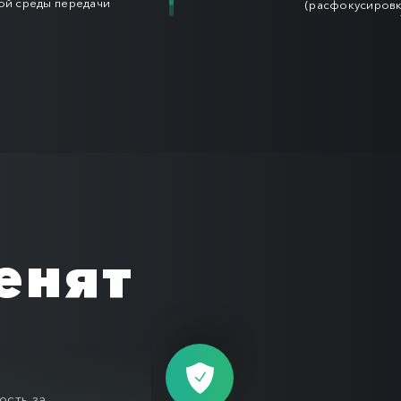
ой среды передачи
(расфокусировк
сигнала, иденти
реагирования н
неблагоприятны
ценят
ость за