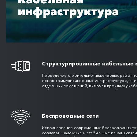
инфраструктура
Структурированные кабельные с
Проведение строительно-инженерных работ п
основ коммуникационных инфраструктур здани
отдельных помещений, включая прокладку кабе
кабеленесущих систем и сетевого оборудован
последующей постановки единого комплекса н
Беспроводные сети
Использование современных беспроводных те
создавать надежные и стабильные каналы связ