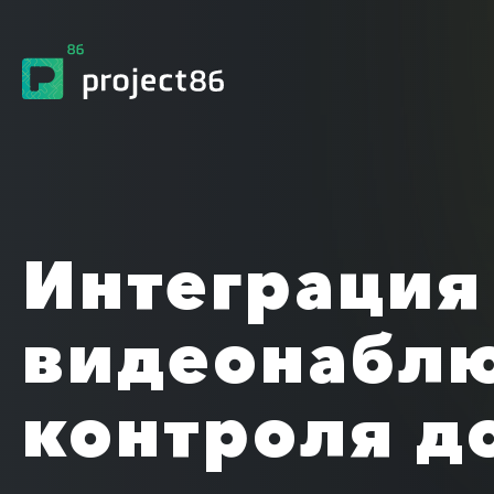
Интеграция
видеонабл
контроля д