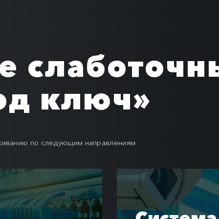
е слаботочн
од ключ»
уживанию по следующим направлениям
Система