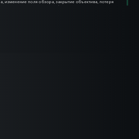
а, изменение поля обзора, закрытие объектива, потеря
фикация лиц и пр.) с целью обеспечения оперативности
а возможные внештатные ситуации и минимизации
х последствий.