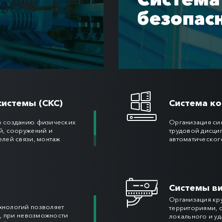
безопас
истемы (СКС)
Система ко
о созданию физических
Организация сис
й, сооружений и
трудовой дисци
лей связи, монтаж
автоматическог
ия, с возможностью
исполнительными
а системную гарантию
соответствии с
тревожными со
Системы в
Организация кр
хнологий позволяет
территориями, 
и, при невозможности
локального и у