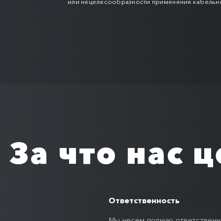
или нецелесообразности применения кабельн
данных.
За что нас 
Ответственность
Мы несем полную ответственн